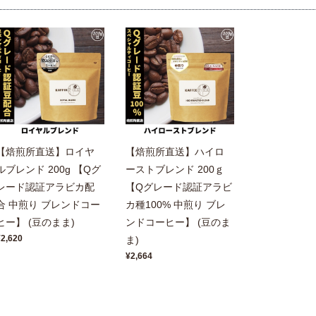
【焙煎所直送】ロイヤ
【焙煎所直送】ハイロ
ルブレンド 200g 【Qグ
ーストブレンド 200ｇ
レード認証アラビカ配
【Qグレード認証アラビ
合 中煎り ブレンドコー
カ種100% 中煎り ブレ
ヒー】 (豆のまま)
ンドコーヒー】 (豆のま
¥2,620
ま)
¥2,664